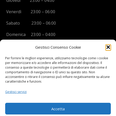
Giovedì 23:00 – 04:00
Venerdì 23:00 – 06:00
Sabato 23:00 – 06:00
Domenica 23:00 – 04:00
Gestisci Consenso Cookie
Per fornire le migliori esperienze, utilizziamo tecnologie come i cookie
per memorizzare e/o accedere alle informazioni del dispositivo. Il
BOYS DISCO VICENZA
consenso a queste tecnologie ci permetterà di elaborare dati come il
comportamento di navigazione o ID unici su questo sito. Non
Via Oreficeria, 68 –
36100 Vicenza (VI)
acconsentire o ritirare il consenso può influire negativamente su alcune
Tel.
+39 0444 960737
| Cell.
+
39 328 2050014
caratteristiche e funzioni.
info e prenotazioni via whatsapp al numero +39 347
Gestisci servizi
2102067
P.I.
03908300241
Accetta