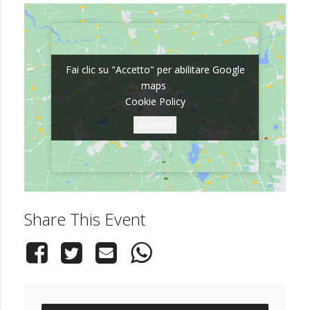
Fai clic su "Accetto" per abilitare Google
Fai clic su "Accetto" per abilitare Google
maps
maps
Cookie Policy
Cookie Policy
Accetto
Accetto
Share This Event