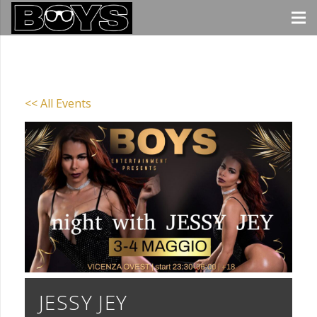
<< All Events
JESSY JEY