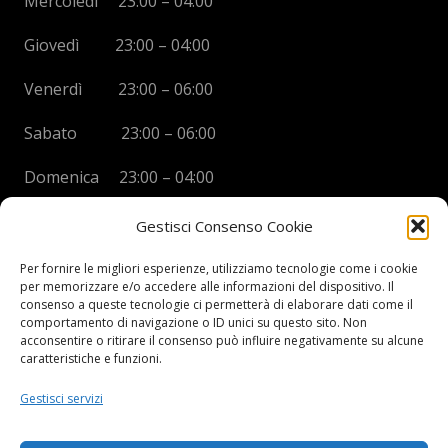
Mercoledì 23:00 – 04:00
Giovedì 23:00 – 04:00
Venerdì 23:00 – 06:00
Sabato 23:00 – 06:00
Domenica 23:00 – 04:00
Gestisci Consenso Cookie
Per fornire le migliori esperienze, utilizziamo tecnologie come i cookie
per memorizzare e/o accedere alle informazioni del dispositivo. Il
BOYS DISCO VICENZA
consenso a queste tecnologie ci permetterà di elaborare dati come il
comportamento di navigazione o ID unici su questo sito. Non
Via Oreficeria, 68 –
36100 Vicenza (VI)
acconsentire o ritirare il consenso può influire negativamente su alcune
Tel.
+39 0444 960737
| Cell.
+
39 328 2050014
caratteristiche e funzioni.
info e prenotazioni via whatsapp al numero +39 347
Gestisci servizi
2102067
P.I.
03908300241