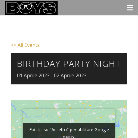
<< All Events
BIRTHDAY PARTY NIGHT
01
Aprile
2023
-
02
Aprile
2023
Fai clic su "Accetto" per abilitare Google
Fai clic su "Accetto" per abilitare Google
maps
maps