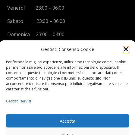
Venerdì 23:00 – 06:00
Sabato 23:00 – 06:00
Domenica 23:00 – 04:00
Gestisci Consenso Cookie
Per fornire le migliori esperienze, utilizziamo tecnologie come i cookie
per memorizzare e/o accedere alle informazioni del dispositivo. Il
BOYS DISCO VICENZA
consenso a queste tecnologie ci permetterà di elaborare dati come il
comportamento di navigazione o ID unici su questo sito. Non
Via Oreficeria, 68 –
36100 Vicenza (VI)
acconsentire o ritirare il consenso può influire negativamente su alcune
Tel.
+39 0444 960737
| Cell.
+
39 328 2050014
caratteristiche e funzioni.
info e prenotazioni via whatsapp al numero +39 347
Gestisci servizi
2102067
P.I.
03908300241
Accetta
Privacy Policy e informazioni Legali
–
Cookie policy
Nega