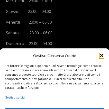
Mercoledì 23:00 – 04:00
Giovedì 23:00 – 04:00
Venerdì 23:00 – 06:00
Sabato 23:00 – 06:00
Domenica 23:00 – 04:00
Gestisci Consenso Cookie
Per fornire le migliori esperienze, utilizziamo tecnologie come i cookie
per memorizzare e/o accedere alle informazioni del dispositivo. Il
BOYS DISCO VICENZA
consenso a queste tecnologie ci permetterà di elaborare dati come il
comportamento di navigazione o ID unici su questo sito. Non
Via Oreficeria, 68 –
36100 Vicenza (VI)
acconsentire o ritirare il consenso può influire negativamente su alcune
Tel.
+39 0444 960737
| Cell.
+
39 328 2050014
caratteristiche e funzioni.
info e prenotazioni via whatsapp al numero +39 347
Gestisci servizi
2102067
P.I.
03908300241