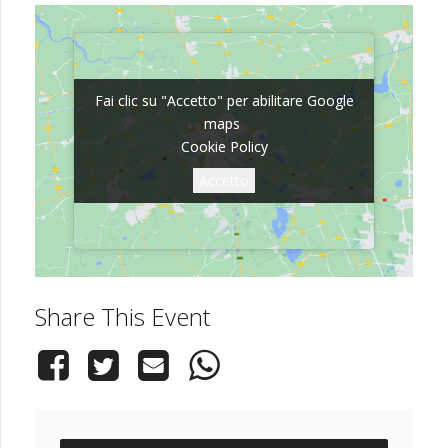
Fai clic su "Accetto" per abilitare Google
Fai clic su "Accetto" per abilitare Google
maps
maps
Cookie Policy
Cookie Policy
Accetto
Accetto
Share This Event