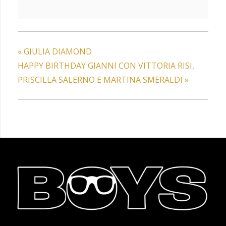
«
GIULIA DIAMOND
HAPPY BIRTHDAY GIANNI CON VITTORIA RISI,
PRISCILLA SALERNO E MARTINA SMERALDI
»