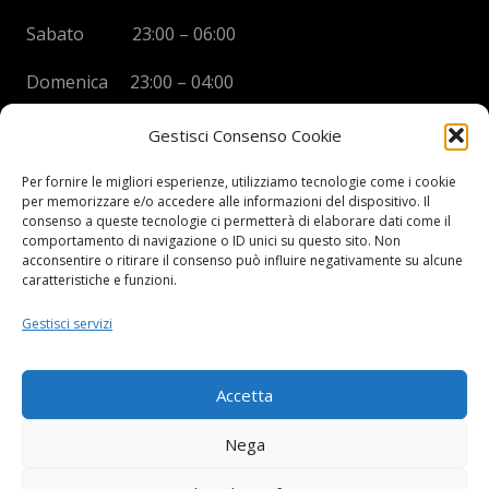
Sabato 23:00 – 06:00
Domenica 23:00 – 04:00
Gestisci Consenso Cookie
Per fornire le migliori esperienze, utilizziamo tecnologie come i cookie
per memorizzare e/o accedere alle informazioni del dispositivo. Il
BOYS DISCO VICENZA
consenso a queste tecnologie ci permetterà di elaborare dati come il
comportamento di navigazione o ID unici su questo sito. Non
Via Oreficeria, 68 –
36100 Vicenza (VI)
acconsentire o ritirare il consenso può influire negativamente su alcune
Tel.
+39 0444 960737
| Cell.
+
39 328 2050014
caratteristiche e funzioni.
info e prenotazioni via whatsapp al numero +39 347
Gestisci servizi
2102067
P.I.
03908300241
Accetta
Privacy Policy e informazioni Legali
–
Cookie policy
Nega