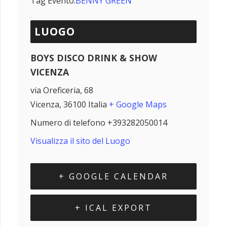
Tag Evento:
BENNY GREEN
LUOGO
BOYS DISCO DRINK & SHOW
VICENZA
via Oreficeria, 68
Vicenza
,
36100
Italia
+ Google Maps
Numero di telefono
+393282050014
Visualizza il sito del Luogo
+ GOOGLE CALENDAR
+ ICAL EXPORT