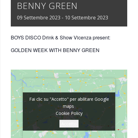
BENNY GREEN
09
Settembre
2023
-
10
Settembre
2023
BOYS DISCO Drink & Show Vicenza present:
GOLDEN WEEK WITH BENNY GREEN
Fai clic su "Accetto" per abilitare Google
Fai clic su "Accetto" per abilitare Google
maps
maps
Cookie Policy
Cookie Policy
Accetto
Accetto