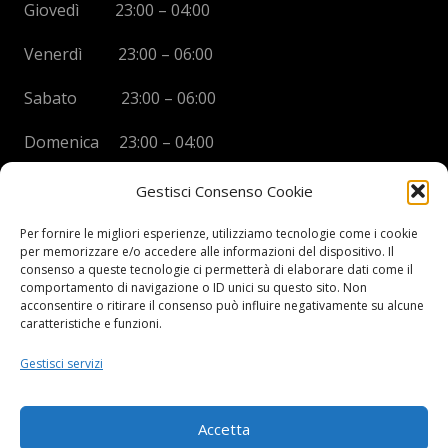
Giovedì 23:00 – 04:00
Venerdì 23:00 – 06:00
Sabato 23:00 – 06:00
Domenica 23:00 – 04:00
Gestisci Consenso Cookie
Per fornire le migliori esperienze, utilizziamo tecnologie come i cookie
per memorizzare e/o accedere alle informazioni del dispositivo. Il
BOYS DISCO VICENZA
consenso a queste tecnologie ci permetterà di elaborare dati come il
comportamento di navigazione o ID unici su questo sito. Non
Via Oreficeria, 68 –
36100 Vicenza (VI)
acconsentire o ritirare il consenso può influire negativamente su alcune
Tel.
+39 0444 960737
| Cell.
+
39 328 2050014
caratteristiche e funzioni.
info e prenotazioni via whatsapp al numero +39 347
Gestisci servizi
2102067
P.I.
03908300241
Accetta