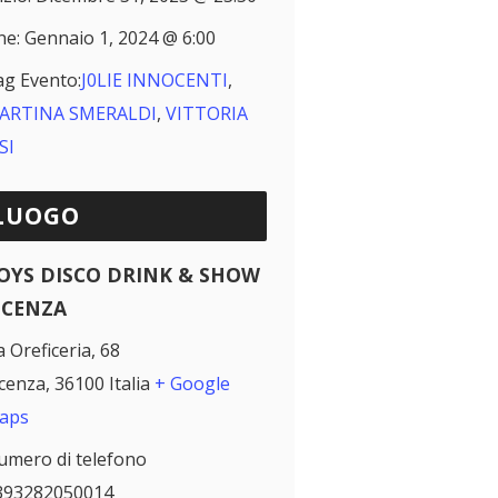
ne:
Gennaio 1, 2024 @ 6:00
ag Evento:
J0LIE INNOCENTI
,
ARTINA SMERALDI
,
VITTORIA
SI
LUOGO
OYS DISCO DRINK & SHOW
ICENZA
a Oreficeria, 68
icenza
,
36100
Italia
+ Google
aps
umero di telefono
393282050014