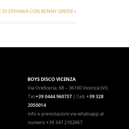
 DI EPIFANIA CON BENNY GREEN
»
BOYS DISCO VICENZA
Via Oreficeria, 68 –
36100 Vicenza (VI)
Tel.
+39 0444 960737
| Cell.
+
39 328
2050014
info e prenotazioni via whatsapp al
numero +39 347 2102067