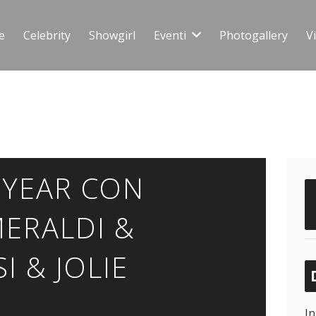
e
Celebrity
Showgirl
Eventi
Photogallery
V
 YEAR CON
ERALDI &
I & JOLIE
In