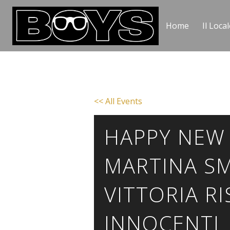
Home
Il Local
<< All Events
HAPPY NEW
MARTINA SM
VITTORIA RIS
INNOCENTI