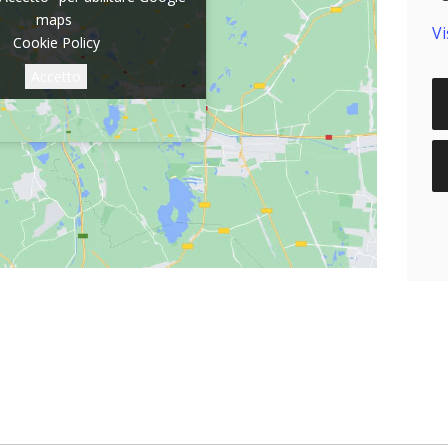
maps
maps
Vi
Cookie Policy
Cookie Policy
Accetto
Accetto