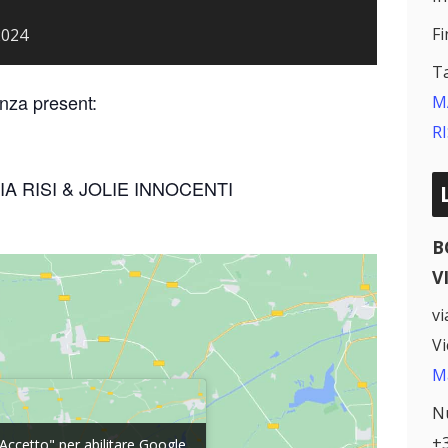
Fi
2024
T
za present:
M
RI
A RISI & JOLIE INNOCENTI
B
V
vi
V
M
N
+
 "Accetto" per abilitare Google
 "Accetto" per abilitare Google