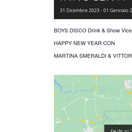
31
Dicembre
2023
-
01
Gennaio
BOYS DISCO Drink & Show Vicen
HAPPY NEW YEAR CON
MARTINA SMERALDI & VITTORI
Fai clic su
Fai clic su