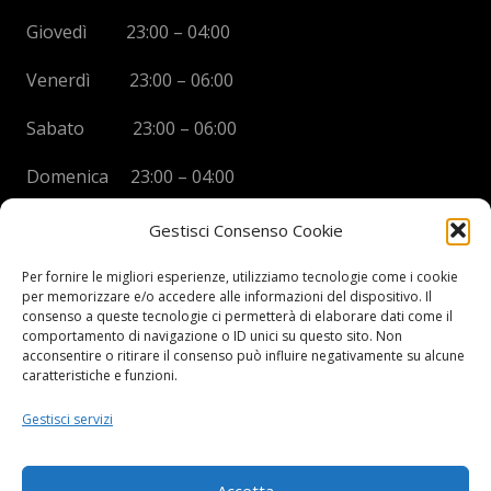
Giovedì 23:00 – 04:00
Venerdì 23:00 – 06:00
Sabato 23:00 – 06:00
Domenica 23:00 – 04:00
Gestisci Consenso Cookie
Per fornire le migliori esperienze, utilizziamo tecnologie come i cookie
per memorizzare e/o accedere alle informazioni del dispositivo. Il
BOYS DISCO VICENZA
consenso a queste tecnologie ci permetterà di elaborare dati come il
comportamento di navigazione o ID unici su questo sito. Non
Via Oreficeria, 68 –
36100 Vicenza (VI)
acconsentire o ritirare il consenso può influire negativamente su alcune
Tel.
+39 0444 960737
| Cell.
+
39 328 2050014
caratteristiche e funzioni.
info e prenotazioni via whatsapp al numero +39 347
Gestisci servizi
2102067
P.I.
03908300241
Accetta