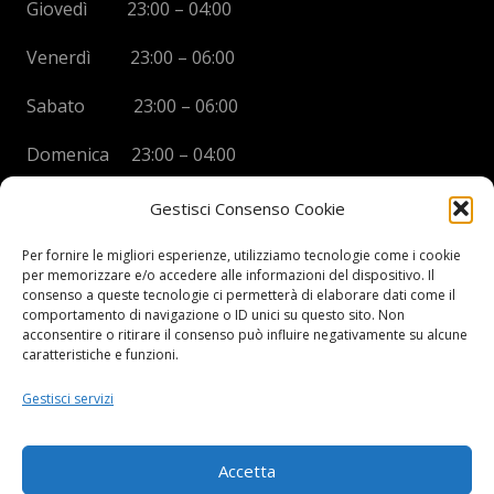
Giovedì 23:00 – 04:00
Venerdì 23:00 – 06:00
Sabato 23:00 – 06:00
Domenica 23:00 – 04:00
Gestisci Consenso Cookie
Per fornire le migliori esperienze, utilizziamo tecnologie come i cookie
per memorizzare e/o accedere alle informazioni del dispositivo. Il
BOYS DISCO VICENZA
consenso a queste tecnologie ci permetterà di elaborare dati come il
comportamento di navigazione o ID unici su questo sito. Non
Via Oreficeria, 68 –
36100 Vicenza (VI)
acconsentire o ritirare il consenso può influire negativamente su alcune
Tel.
+39 0444 960737
| Cell.
+
39 328 2050014
caratteristiche e funzioni.
info e prenotazioni via whatsapp al numero +39 347
Gestisci servizi
2102067
P.I.
03908300241
Accetta