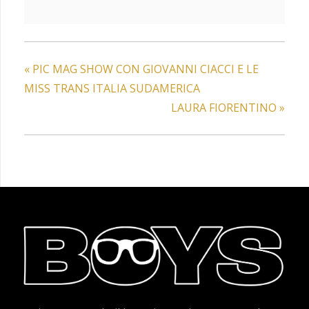
«
PIC MAG SHOW CON GIOVANNI CIACCI E LE
MISS TRANS ITALIA SUDAMERICA
LAURA FIORENTINO
»