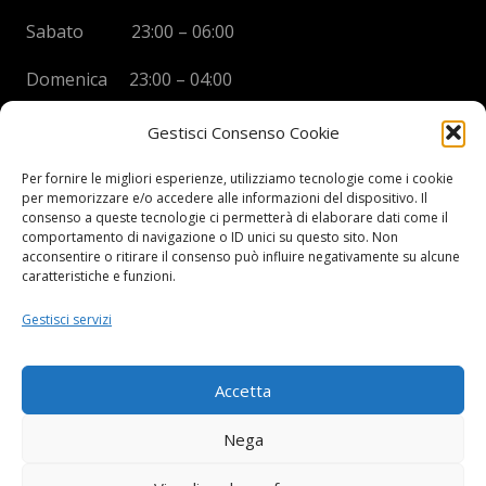
Sabato 23:00 – 06:00
Domenica 23:00 – 04:00
Gestisci Consenso Cookie
Per fornire le migliori esperienze, utilizziamo tecnologie come i cookie
per memorizzare e/o accedere alle informazioni del dispositivo. Il
BOYS DISCO VICENZA
consenso a queste tecnologie ci permetterà di elaborare dati come il
comportamento di navigazione o ID unici su questo sito. Non
Via Oreficeria, 68 –
36100 Vicenza (VI)
acconsentire o ritirare il consenso può influire negativamente su alcune
Tel.
+39 0444 960737
| Cell.
+
39 328 2050014
caratteristiche e funzioni.
info e prenotazioni via whatsapp al numero +39 347
Gestisci servizi
2102067
P.I.
03908300241
Accetta
Privacy Policy e informazioni Legali
–
Cookie policy
Nega