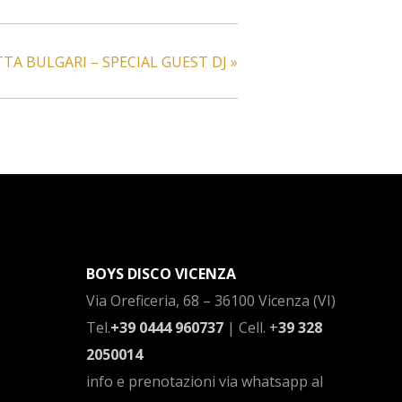
TTA BULGARI – SPECIAL GUEST DJ
»
BOYS DISCO VICENZA
Via Oreficeria, 68 –
36100 Vicenza (VI)
Tel.
+39 0444 960737
| Cell.
+
39 328
2050014
info e prenotazioni via whatsapp al