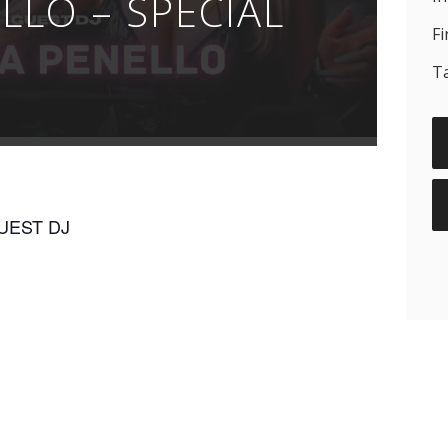
LLO – SPECIAL
Fi
T
UEST DJ