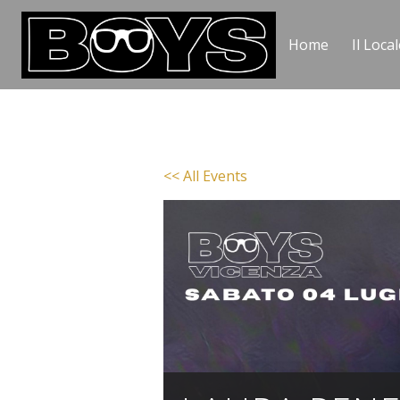
Home
Il Local
<< All Events