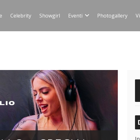
e
Celebrity
Showgirl
Eventi
Photogallery
V
In