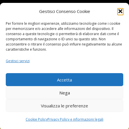
Gestisci Consenso Cookie
Per fornire le migliori esperienze, utilizziamo tecnologie come i cookie
per memorizzare e/o accedere alle informazioni del dispositivo. Il
BOYS DISCO VICENZA
consenso a queste tecnologie ci permetterà di elaborare dati come il
comportamento di navigazione o ID unici su questo sito. Non
Via Oreficeria, 68 –
36100 Vicenza (VI)
acconsentire o ritirare il consenso può influire negativamente su alcune
Tel.
+39 0444 960737
| Cell.
+
39 328 2050014
caratteristiche e funzioni.
info e prenotazioni via whatsapp al numero +39 347
Gestisci servizi
2102067
P.I.
03908300241
Accetta
Privacy Policy e informazioni Legali
–
Cookie policy
Nega
Visualizza le preferenze
Cookie Policy
Privacy Policy e informazioni legali
©Boys Vicenza