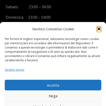
Sabato 23:00 – 06:00
Domenica 23:00 – 04:00
Gestisci Consenso Cookie
Per fornire le migliori esperienze, utilizziamo tecnologie come i cookie
per memorizzare e/o accedere alle informazioni del dispositivo. Il
BOYS DISCO VICENZA
consenso a queste tecnologie ci permetterà di elaborare dati come il
comportamento di navigazione o ID unici su questo sito. Non
Via Oreficeria, 68 –
36100 Vicenza (VI)
acconsentire o ritirare il consenso può influire negativamente su alcune
Tel.
+39 0444 960737
| Cell.
+
39 328 2050014
caratteristiche e funzioni.
info e prenotazioni via whatsapp al numero +39 347
Gestisci servizi
2102067
P.I.
03908300241
Accetta
Privacy Policy e informazioni Legali
–
Cookie policy
Nega