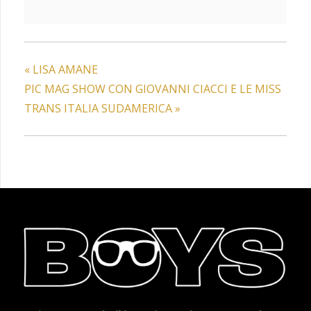
«
LISA AMANE
PIC MAG SHOW CON GIOVANNI CIACCI E LE MISS
TRANS ITALIA SUDAMERICA
»