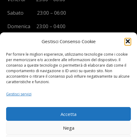
Sabato 23:00 – 06:00
Domenica 23:00 – 04:00
Gestisci Consenso Cookie
Per fornire le migliori esperienze, utilizziamo tecnologie come i cookie
per memorizzare e/o accedere alle informazioni del dispositivo. Il
BOYS DISCO VICENZA
consenso a queste tecnologie ci permetterà di elaborare dati come il
comportamento di navigazione o ID unici su questo sito. Non
Via Oreficeria, 68 –
36100 Vicenza (VI)
acconsentire o ritirare il consenso può influire negativamente su alcune
Tel.
+39 0444 960737
| Cell.
+
39 328 2050014
caratteristiche e funzioni.
info e prenotazioni via whatsapp al numero +39 347
Gestisci servizi
2102067
P.I.
03908300241
Accetta
Privacy Policy e informazioni Legali
–
Cookie policy
Nega