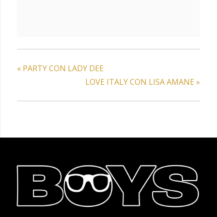
«
PARTY CON LADY DEE
LOVE ITALY CON LISA AMANE
»