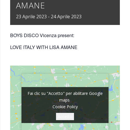
AMANE
23
Aprile
2023
-
24
Aprile
2023
BOYS DISCO Vicenza present:
LOVE ITALY WITH LISA AMANE
Fai clic su "Accetto" per abilitare Google
Fai clic su "Accetto" per abilitare Google
maps
maps
Cookie Policy
Cookie Policy
Accetto
Accetto