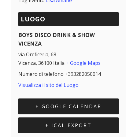
Tag Evento:
Lisa Amane
LUOGO
BOYS DISCO DRINK & SHOW
VICENZA
via Oreficeria, 68
Vicenza
,
36100
Italia
+ Google Maps
Numero di telefono
+393282050014
Visualizza il sito del Luogo
+ GOOGLE CALENDAR
+ ICAL EXPORT