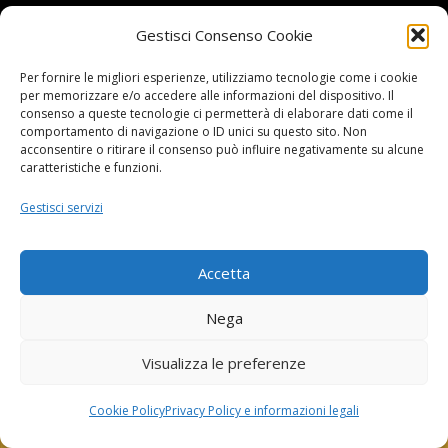
Gestisci Consenso Cookie
Per fornire le migliori esperienze, utilizziamo tecnologie come i cookie
per memorizzare e/o accedere alle informazioni del dispositivo. Il
BOYS DISCO VICENZA
consenso a queste tecnologie ci permetterà di elaborare dati come il
comportamento di navigazione o ID unici su questo sito. Non
Via Oreficeria, 68 –
36100 Vicenza (VI)
acconsentire o ritirare il consenso può influire negativamente su alcune
Tel.
+39 0444 960737
| Cell.
+
39 328 2050014
caratteristiche e funzioni.
info e prenotazioni via whatsapp al numero +39 347
Gestisci servizi
2102067
P.I.
03908300241
Accetta
Privacy Policy e informazioni Legali
–
Cookie policy
Nega
Visualizza le preferenze
Cookie Policy
Privacy Policy e informazioni legali
©Boys Vicenza