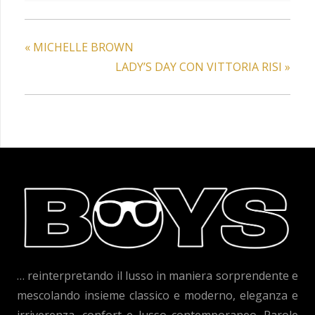
«
MICHELLE BROWN
LADY’S DAY CON VITTORIA RISI
»
… reinterpretando il lusso in maniera sorprendente e
mescolando insieme classico e moderno, eleganza e