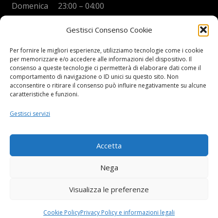
Domenica 23:00 – 04:00
Gestisci Consenso Cookie
Per fornire le migliori esperienze, utilizziamo tecnologie come i cookie
per memorizzare e/o accedere alle informazioni del dispositivo. Il
BOYS DISCO VICENZA
consenso a queste tecnologie ci permetterà di elaborare dati come il
comportamento di navigazione o ID unici su questo sito. Non
Via Oreficeria, 68 –
36100 Vicenza (VI)
acconsentire o ritirare il consenso può influire negativamente su alcune
Tel.
+39 0444 960737
| Cell.
+
39 328 2050014
caratteristiche e funzioni.
info e prenotazioni via whatsapp al numero +39 347
Gestisci servizi
2102067
P.I.
03908300241
Accetta
Privacy Policy e informazioni Legali
–
Cookie policy
Nega
Visualizza le preferenze
Cookie Policy
Privacy Policy e informazioni legali
©Boys Vicenza