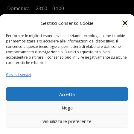
Domenica 23:00 – 04:00
Gestisci Consenso Cookie
Per fornire le migliori esperienze, utilizziamo tecnologie come i cookie
per memorizzare e/o accedere alle informazioni del dispositivo. Il
BOYS DISCO VICENZA
consenso a queste tecnologie ci permetterà di elaborare dati come il
comportamento di navigazione o ID unici su questo sito. Non
Via Oreficeria, 68 –
36100 Vicenza (VI)
acconsentire o ritirare il consenso può influire negativamente su alcune
Tel.
+39 0444 960737
| Cell.
+
39 328 2050014
caratteristiche e funzioni.
info e prenotazioni via whatsapp al numero +39 347
Gestisci servizi
2102067
P.I.
03908300241
Accetta
Privacy Policy e informazioni Legali
–
Cookie policy
Nega
Visualizza le preferenze