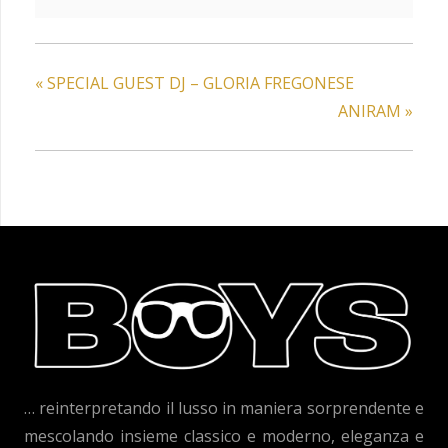
«
SPECIAL GUEST DJ – GLORIA FREGONESE
ANIRAM
»
… reinterpretando il lusso in maniera sorprendente e
mescolando insieme classico e moderno, eleganza e