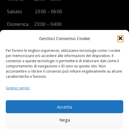
Sabato 23:00 – 06:00
Domenica 23:00 – 04:00
Gestisci Consenso Cookie
Per fornire le migliori esperienze, utilizziamo tecnologie come i cookie
per memorizzare e/o accedere alle informazioni del dispositivo. Il
BOYS DISCO VICENZA
consenso a queste tecnologie ci permetterà di elaborare dati come il
comportamento di navigazione o ID unici su questo sito. Non
Via Oreficeria, 68 –
36100 Vicenza (VI)
acconsentire o ritirare il consenso può influire negativamente su alcune
Tel.
+39 0444 960737
| Cell.
+
39 328 2050014
caratteristiche e funzioni.
info e prenotazioni via whatsapp al numero +39 347
Gestisci servizi
2102067
P.I.
03908300241
Accetta
Privacy Policy e informazioni Legali
–
Cookie policy
Nega