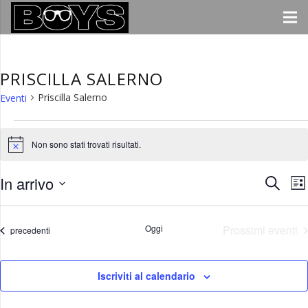
PRISCILLA SALERNO
Priscilla Salerno
Eventi
EVENTI
Non sono stati trovati risultati.
Notice
In arrivo
EVE
E
Cerca
Lis
V
Seleziona
RIC
la
N
Oggi
Prossimi eventi
Eventi
precedenti
E
data.
VIST
Iscriviti al calendario
NAV