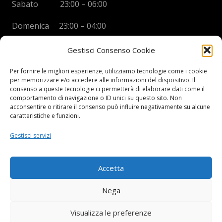
Sabato 23:00 – 06:00
Domenica 23:00 – 04:00
Gestisci Consenso Cookie
Per fornire le migliori esperienze, utilizziamo tecnologie come i cookie
per memorizzare e/o accedere alle informazioni del dispositivo. Il
BOYS DISCO VICENZA
consenso a queste tecnologie ci permetterà di elaborare dati come il
comportamento di navigazione o ID unici su questo sito. Non
Via Oreficeria, 68 –
36100 Vicenza (VI)
acconsentire o ritirare il consenso può influire negativamente su alcune
Tel.
+39 0444 960737
| Cell.
+
39 328 2050014
caratteristiche e funzioni.
info e prenotazioni via whatsapp al numero +39 347
Gestisci servizi
2102067
P.I.
03908300241
Accetta
Privacy Policy e informazioni Legali
–
Cookie policy
Nega
Visualizza le preferenze