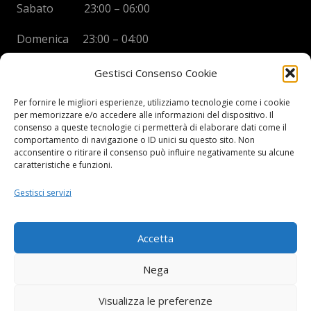
Sabato 23:00 – 06:00
Domenica 23:00 – 04:00
Gestisci Consenso Cookie
Per fornire le migliori esperienze, utilizziamo tecnologie come i cookie
per memorizzare e/o accedere alle informazioni del dispositivo. Il
BOYS DISCO VICENZA
consenso a queste tecnologie ci permetterà di elaborare dati come il
comportamento di navigazione o ID unici su questo sito. Non
Via Oreficeria, 68 –
36100 Vicenza (VI)
acconsentire o ritirare il consenso può influire negativamente su alcune
Tel.
+39 0444 960737
| Cell.
+
39 328 2050014
caratteristiche e funzioni.
info e prenotazioni via whatsapp al numero +39 347
Gestisci servizi
2102067
P.I.
03908300241
Accetta
Privacy Policy e informazioni Legali
–
Cookie policy
Nega
Visualizza le preferenze