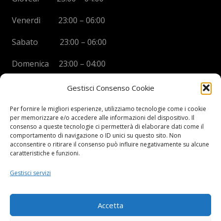
Venerdì 23:00 – 06:00
Sabato 23:00 – 06:00
Domenica 23:00 – 04:00
Gestisci Consenso Cookie
Per fornire le migliori esperienze, utilizziamo tecnologie come i cookie
per memorizzare e/o accedere alle informazioni del dispositivo. Il
BOYS DISCO VICENZA
consenso a queste tecnologie ci permetterà di elaborare dati come il
comportamento di navigazione o ID unici su questo sito. Non
Via Oreficeria, 68 –
36100 Vicenza (VI)
acconsentire o ritirare il consenso può influire negativamente su alcune
Tel.
+39 0444 960737
| Cell.
+
39 328 2050014
caratteristiche e funzioni.
info e prenotazioni via whatsapp al numero +39 347
Gestisci servizi
2102067
P.I.
03908300241
Accetta