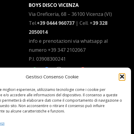
BOYS DISCO VICENZA
Via Oreficeria, 68 –
36100 Vicenza (VI)
Tel.
+39 0444 960737
| Cell.
+
39 328
2050014
info e prenotazioni via whatsapp al
numero +39 347 2102067
P.I.
03908300241
Gestisci Consenso Cookie
Privacy Policy e informazioni Legali
–
Cookie policy
le migliori esperienze, utilizziamo tecnologie come i cookie per
 e/o accedere alle informazioni del dispositivo. Il consenso a queste
ci permetterà di elaborare dati come il comportamento di navigazione o
questo sito. Non acconsentire o ritirare il consenso può influire
e su alcune caratteristiche e funzioni.
izi