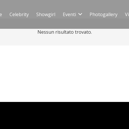
e
Celebrity
Showgirl
Eventi
Photogallery
V
Nessun risultato trovato.