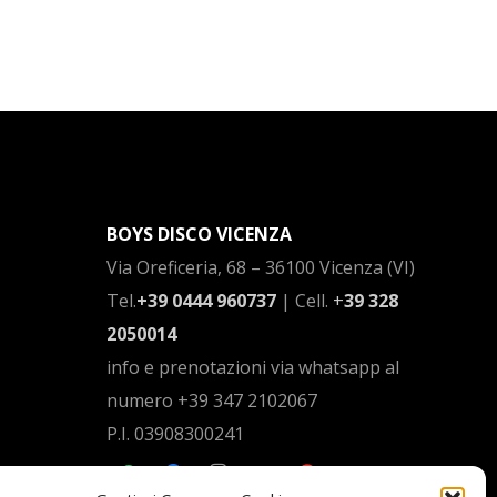
BOYS DISCO VICENZA
Via Oreficeria, 68 –
36100 Vicenza (VI)
Tel.
+39 0444 960737
| Cell.
+
39 328
2050014
info e prenotazioni via whatsapp al
numero +39 347 2102067
P.I.
03908300241