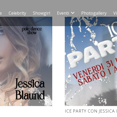
e
Celebrity
Showgirl
Eventi
Photogallery
V
ICE PARTY CON JESSICA