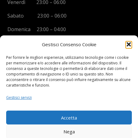
Venerdì 23:00 – 06:00
Sabato 23:00 – 06:00
Domenica 23:00 – 04:00
Gestisci Consenso Cookie
Per fornire le migliori esperienze, utilizziamo tecnologie come i cookie
per memorizzare e/o accedere alle informazioni del dispositivo. Il
BOYS DISCO VICENZA
consenso a queste tecnologie ci permetterà di elaborare dati come il
comportamento di navigazione o ID unici su questo sito. Non
Via Oreficeria, 68 –
36100 Vicenza (VI)
acconsentire o ritirare il consenso può influire negativamente su alcune
Tel.
+39 0444 960737
| Cell.
+
39 328 2050014
caratteristiche e funzioni.
info e prenotazioni via whatsapp al numero +39 347
Gestisci servizi
2102067
P.I.
03908300241
Accetta
Privacy Policy e informazioni Legali
–
Cookie policy
Nega