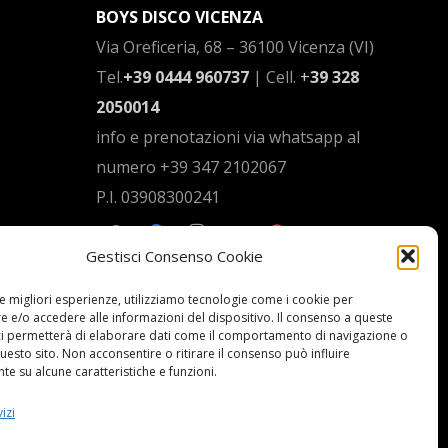
BOYS DISCO VICENZA
Via Oreficeria, 68 –
36100 Vicenza (VI)
Tel.
+39 0444 960737
| Cell.
+
39 328
2050014
info e prenotazioni via whatsapp al
numero +39 347 2102067
P.I.
03908300241
Gestisci Consenso Cookie
Privacy Policy e informazioni Legali
–
Cookie policy
le migliori esperienze, utilizziamo tecnologie come i cookie per
 e/o accedere alle informazioni del dispositivo. Il consenso a queste
ci permetterà di elaborare dati come il comportamento di navigazione o
questo sito. Non acconsentire o ritirare il consenso può influire
e su alcune caratteristiche e funzioni.
izi