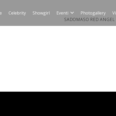
e
Celebrity
Showgirl
Eventi
Photogallery
V
SADOMASO RED ANGEL