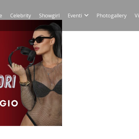
e
Celebrity
Showgirl
Eventi
Photogallery
V