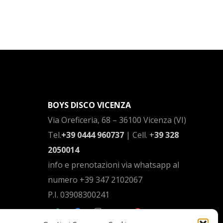
BOYS DISCO VICENZA
Via Oreficeria, 68 –
36100 Vicenza (VI)
Tel.
+39 0444 960737
| Cell.
+
39 328
2050014
info e prenotazioni via whatsapp al
numero +39 347 2102067
P.I.
03908300241