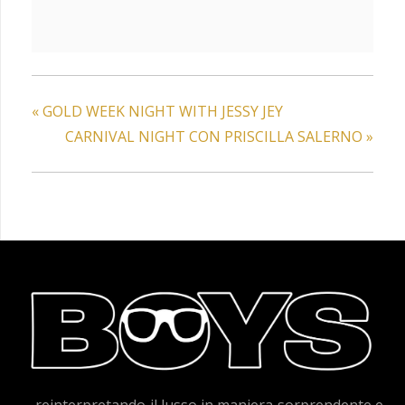
«
GOLD WEEK NIGHT WITH JESSY JEY
CARNIVAL NIGHT CON PRISCILLA SALERNO
»
… reinterpretando il lusso in maniera sorprendente e