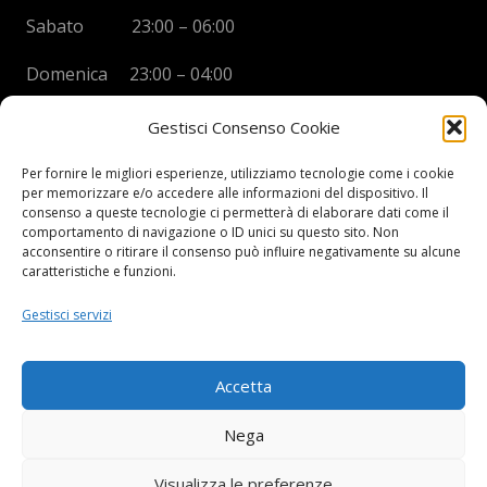
Sabato 23:00 – 06:00
Domenica 23:00 – 04:00
Gestisci Consenso Cookie
Per fornire le migliori esperienze, utilizziamo tecnologie come i cookie
per memorizzare e/o accedere alle informazioni del dispositivo. Il
BOYS DISCO VICENZA
consenso a queste tecnologie ci permetterà di elaborare dati come il
comportamento di navigazione o ID unici su questo sito. Non
Via Oreficeria, 68 –
36100 Vicenza (VI)
acconsentire o ritirare il consenso può influire negativamente su alcune
Tel.
+39 0444 960737
| Cell.
+
39 328 2050014
caratteristiche e funzioni.
info e prenotazioni via whatsapp al numero +39 347
Gestisci servizi
2102067
P.I.
03908300241
Accetta
Privacy Policy e informazioni Legali
–
Cookie policy
Nega
Visualizza le preferenze