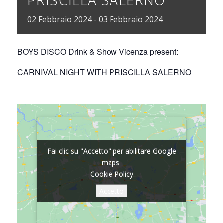
02
Febbraio
2024
-
03
Febbraio
2024
BOYS DISCO Drink & Show Vicenza present:
CARNIVAL NIGHT WITH PRISCILLA SALERNO
Fai clic su "Accetto" per abilitare Google
Fai clic su "Accetto" per abilitare Google
maps
maps
Cookie Policy
Cookie Policy
Accetto
Accetto