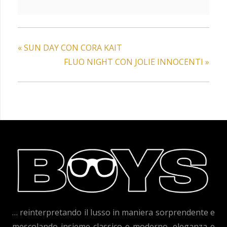
«
SUN DAY CON CORA KAIT
FLUO NIGHT CON JOLIE INNOCENTI
»
… reinterpretando il lusso in maniera sorprendente e
mescolando insieme classico e moderno, eleganza e