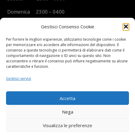
Domenica 23:00 – 04:00
Gestisci Consenso Cookie
Per fornire le migliori esperienze, utilizziamo tecnologie come i cookie
per memorizzare e/o accedere alle informazioni del dispositivo. Il
BOYS DISCO VICENZA
consenso a queste tecnologie ci permetterà di elaborare dati come il
comportamento di navigazione o ID unici su questo sito. Non
Via Oreficeria, 68 –
36100 Vicenza (VI)
acconsentire o ritirare il consenso può influire negativamente su alcune
Tel.
+39 0444 960737
| Cell.
+
39 328 2050014
caratteristiche e funzioni.
info e prenotazioni via whatsapp al numero +39 347
Gestisci servizi
2102067
P.I.
03908300241
Accetta
Privacy Policy e informazioni Legali
–
Cookie policy
Nega
Visualizza le preferenze